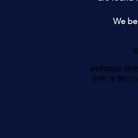
We bel
ह
हमारी
पायलट परियो
करने" के लिए 10