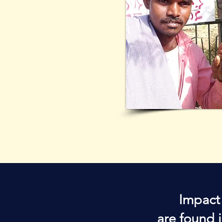
Impact
are found i